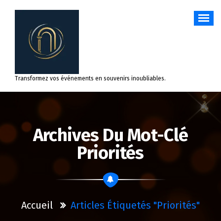
Aller
au
contenu
Transformez vos événements en souvenirs inoubliables.
Archives Du Mot-Clé
Priorités
Accueil
Articles Étiquetés "priorités"